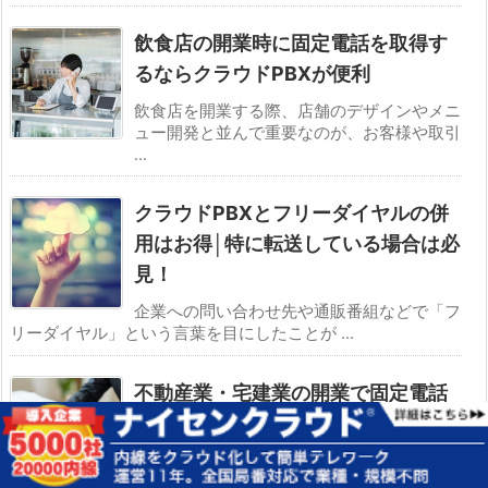
飲食店の開業時に固定電話を取得す
るならクラウドPBXが便利
飲食店を開業する際、店舗のデザインやメニ
ュー開発と並んで重要なのが、お客様や取引
...
クラウドPBXとフリーダイヤルの併
用はお得│特に転送している場合は必
見！
企業への問い合わせ先や通販番組などで「フ
リーダイヤル」という言葉を目にしたことが ...
不動産業・宅建業の開業で固定電話
を取得するなら「クラウドPBX」が
おすすめ