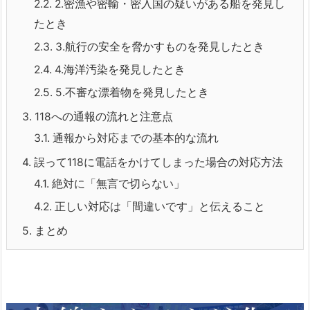
2.2.
2.密漁や密輸・密入国の疑いがある船を発見し
たとき
2.3.
3.航行の安全を脅かすものを発見したとき
2.4.
4.海洋汚染を発見したとき
2.5.
5.不審な漂着物を発見したとき
3.
118への通報の流れと注意点
3.1.
通報から対応までの基本的な流れ
4.
誤って118に電話をかけてしまった場合の対応方法
4.1.
絶対に「無言で切らない」
4.2.
正しい対応は「間違いです」と伝えること
5.
まとめ