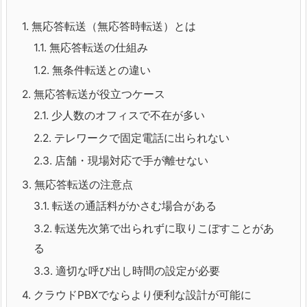
1.
無応答転送（無応答時転送）とは
1.1.
無応答転送の仕組み
1.2.
無条件転送との違い
2.
無応答転送が役立つケース
2.1.
少人数のオフィスで不在が多い
2.2.
テレワークで固定電話に出られない
2.3.
店舗・現場対応で手が離せない
3.
無応答転送の注意点
3.1.
転送の通話料がかさむ場合がある
3.2.
転送先次第で出られずに取りこぼすことがあ
る
3.3.
適切な呼び出し時間の設定が必要
4.
クラウドPBXでならより便利な設計が可能に