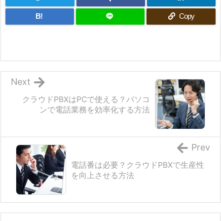
B!
Copy
Next
クラウドPBXはPCで使える？パソコ
ンで電話業務を効率化する方法
Prev
電話番は必要？クラウドPBXで生産性
を向上させる方法