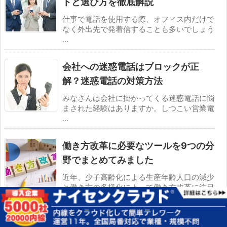
トと選び方を徹底解説
仕事で電話を使用する際、オフィス内だけで
なく外出先で発着信することも多いでしょう
...
会社への迷惑電話はブロックが正
解？迷惑電話の対策方法
みなさんは会社に掛かってくる迷惑電話に悩
まされた経験はありますか。しつこい営業電
...
働き方改革に必要なツールを9つの分
野でまとめてみました
近年、少子高齢化による生産年齢人口の減少
と働き方の多様化によって働き方改革に注目
...