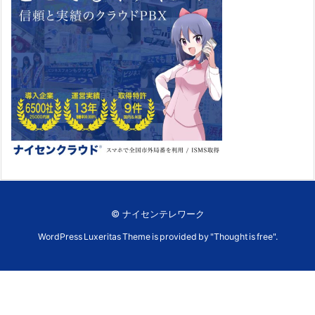
©
ナイセンテレワーク
WordPress Luxeritas Theme is provided by "
Thought is free
".