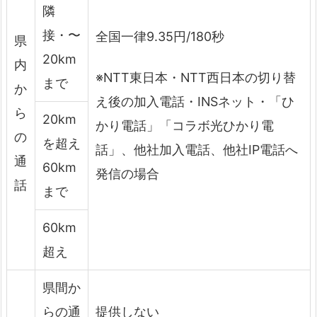
隣
接・〜
全国一律9.35円/180秒
県
20km
内
※NTT東日本・NTT西日本の切り替
まで
か
え後の加入電話・INSネット・「ひ
ら
20km
かり電話」「コラボ光ひかり電
の
を超え
話」、他社加入電話、他社IP電話へ
通
60km
発信の場合
話
まで
60km
超え
県間か
らの通
提供しない