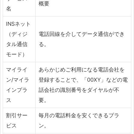
概要
名
INSネット
（ディジ
電話回線を介してデータ通信ができ
タル通信
る。
モード）
マイライ
あらかじめご利用になる電話会社を
ン/マイラ
登録することで、「00XY」などの電
インプラ
話会社の識別番号をダイヤルが不
ス
要。
割引サー
毎月の電話料金を安くできるプラ
ビス
ン。