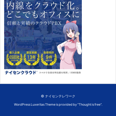
©
ナイセンテレワーク
WordPress Luxeritas Theme is provided by "
Thought is free
".