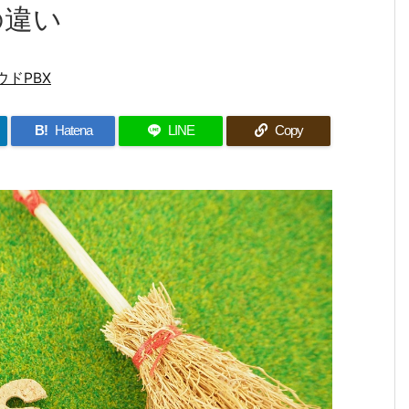
の違い
ウドPBX
B!
Hatena
LINE
Copy