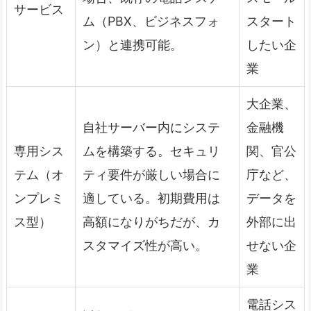
サービス
ム（PBX、ビジネスフォ
スタート
ン）と連携可能。
したい企
業
大企業、
自社サーバー内にシステ
金融機
専用シス
ムを構築する。セキュリ
関、官公
テム（オ
ティ要件が厳しい場合に
庁など、
ンプレミ
適している。初期費用は
データを
ス型）
高額になりがちだが、カ
外部に出
スタマイズ性が高い。
せない企
業
電話シス