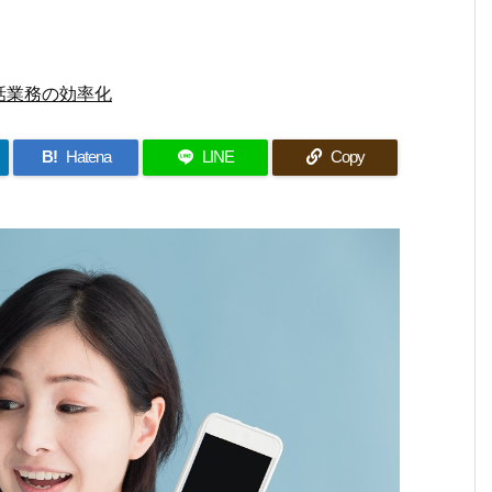
話業務の効率化
B!
Hatena
LINE
Copy