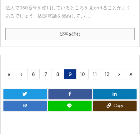
法人で050番号を使用しているところを見かけることがよく
あるでしょう。固定電話を契約してい ...
記事を読む
«
‹
6
7
8
9
10
11
12
›
»
B!
Copy