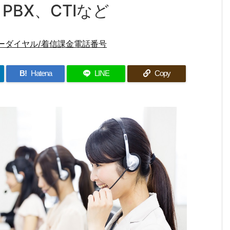
BX、CTIなど
ーダイヤル/着信課金電話番号
B!
Hatena
LINE
Copy