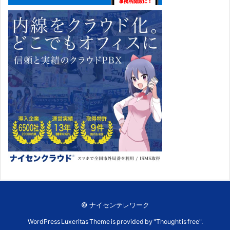
©
ナイセンテレワーク
WordPress Luxeritas Theme is provided by "
Thought is free
".